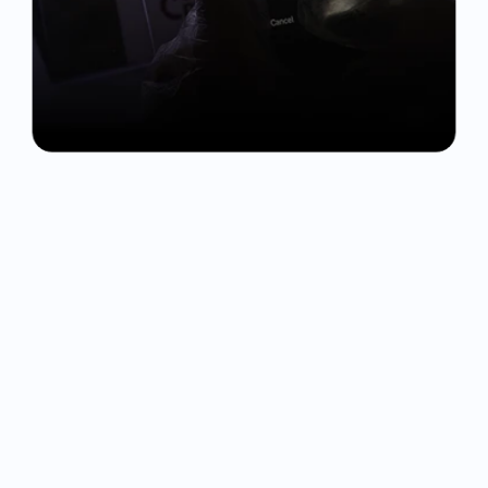
a
mastite?
Falar com um especialista
Agende
uma
conversa
com
um
especialista
OnFarm​