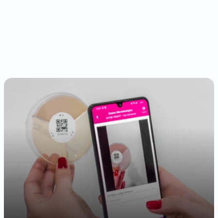
Melhore
a
saúde
do
seu
rebanho
App OnFarm
Menos antibióticos
Apenas 24h
Dados
Fácil de usar
Suporte